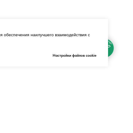
я обеспечения наилучшего взаимодействия с
Настройки файлов cookie
70+ регионов
ся
СтоМеталл
осуществляет
поставки по всей России — от