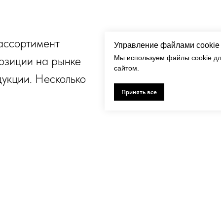
ассортимент
Управление файлами cookie
позиции на рынке
Мы используем файлы cookie дл
сайтом.
укции. Несколько
Принять все
0+ заказов
100+ клиентов
тысячи поставок по
Нашими клиентами являют
оссии — от небольших
компании строительной,