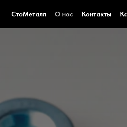
СтоМеталл
О нас
Контакты
К