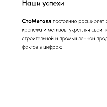
Наши успехи
СтоМеталл
постоянно расширяет 
крепежа и метизов, укрепляя свои 
строительной и промышленной прод
фактов в цифрах:
15 лет
120
С 2010 года компания
Свыше 
СтоМеталл
успешно работает
всей Р