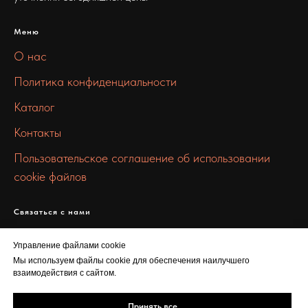
Меню
О нас
Политика конфиденциальности
Каталог
Контакты
Пользовательское соглашение об использовании
cookie файлов
Связаться с нами
info@100metall.ru
Управление файлами cookie
+7 919 387 7469
Мы используем файлы cookie для обеспечения наилучшего
взаимодействия с сайтом.
Шарикоподшипниковская ул., 5
Принять все