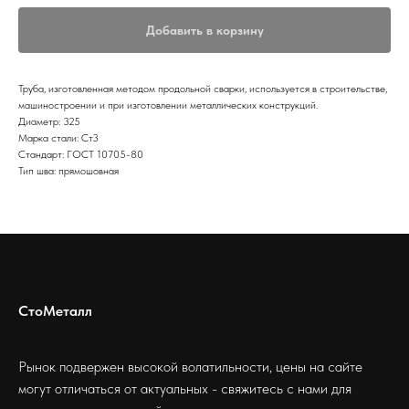
Добавить в корзину
Труба, изготовленная методом продольной сварки, используется в строительстве,
машиностроении и при изготовлении металлических конструкций.
Диаметр: 325
Марка стали: Ст3
Стандарт: ГОСТ 10705-80
Тип шва: прямошовная
СтоМеталл
Рынок подвержен высокой волатильности, цены на сайте
могут отличаться от актуальных - свяжитесь с нами для