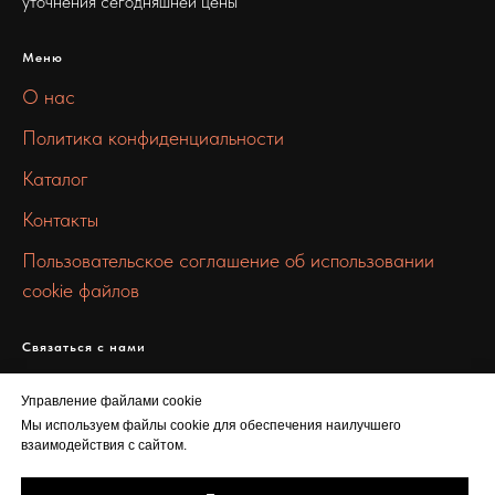
уточнения сегодняшней цены
Меню
О нас
Политика конфиденциальности
Каталог
Контакты
Пользовательское соглашение об использовании
cookie файлов
Связаться с нами
info@100metall.ru
Управление файлами cookie
+7 919 387 7469
Мы используем файлы cookie для обеспечения наилучшего
взаимодействия с сайтом.
Шарикоподшипниковская ул., 5