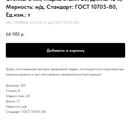
Мерность: м/д, Стандарт: ГОСТ 10705-80,
Ед.изм.: т
SKU:
ТРБЭЛСВ 325 8 20 12 м/д ГОСТ 10705-80 т
66 985
р.
Добавить в корзину
Труба, изготовленная методом продольной сварки, используется в строительстве,
машиностроении и при изготовлении металлических конструкций.
Диаметр: 325
Стенка: 8
Марка стали: 20
Длина: 12
Мерность: м/д
Стандарт: ГОСТ 10705-80