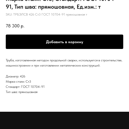
91, Тип шва: прямошовная, Ед.изм.: т
SKU:
ТРБЭЛСВ 426 Ст3 ГОСТ 10704-91 прямошовная т
78 300
р.
Добавить в корзину
Труба, изготовленная методом продольной сварки, используется в строительстве,
машиностроении и при изготовлении металлических конструкций.
Диаметр: 426
Марка стали: Ст3
Стандарт: ГОСТ 10704-91
Тип шва: прямошовная