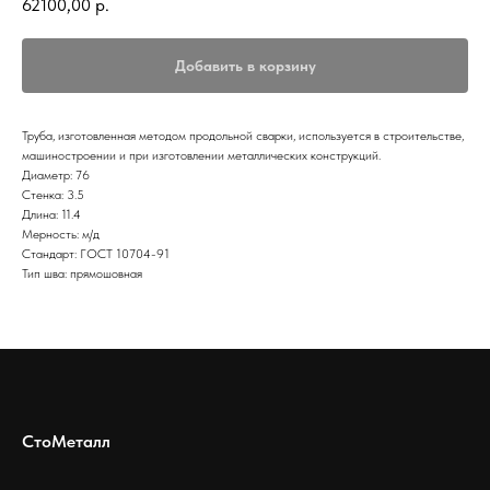
62100,00
р.
Добавить в корзину
Труба, изготовленная методом продольной сварки, используется в строительстве,
машиностроении и при изготовлении металлических конструкций.
Диаметр: 76
Стенка: 3.5
Длина: 11.4
Мерность: м/д
Стандарт: ГОСТ 10704-91
Тип шва: прямошовная
СтоМеталл