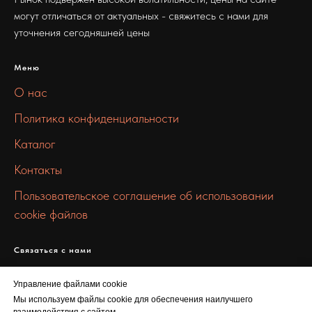
могут отличаться от актуальных - свяжитесь с нами для
уточнения сегодняшней цены
Меню
О нас
Политика конфиденциальности
Каталог
Контакты
Пользовательское соглашение об использовании
cookie файлов
Связаться с нами
info@100metall.ru
Управление файлами cookie
+7 919 387 7469
Мы используем файлы cookie для обеспечения наилучшего