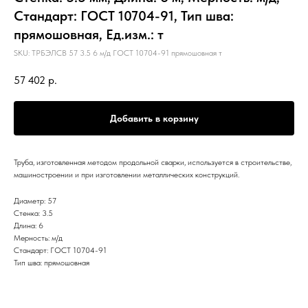
Стандарт: ГОСТ 10704-91, Тип шва:
прямошовная, Ед.изм.: т
SKU:
ТРБЭЛСВ 57 3.5 6 м/д ГОСТ 10704-91 прямошовная т
57 402
р.
Добавить в корзину
Труба, изготовленная методом продольной сварки, используется в строительстве,
машиностроении и при изготовлении металлических конструкций.
Диаметр: 57
Стенка: 3.5
Длина: 6
Мерность: м/д
Стандарт: ГОСТ 10704-91
Тип шва: прямошовная