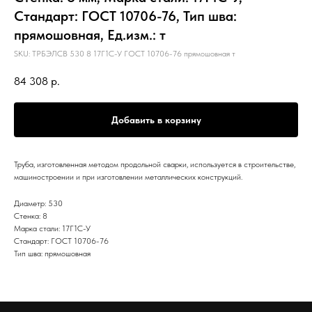
Стандарт: ГОСТ 10706-76, Тип шва:
прямошовная, Ед.изм.: т
SKU:
ТРБЭЛСВ 530 8 17Г1С-У ГОСТ 10706-76 прямошовная т
84 308
р.
Добавить в корзину
Труба, изготовленная методом продольной сварки, используется в строительстве,
машиностроении и при изготовлении металлических конструкций.
Диаметр: 530
Стенка: 8
Марка стали: 17Г1С-У
Стандарт: ГОСТ 10706-76
Тип шва: прямошовная