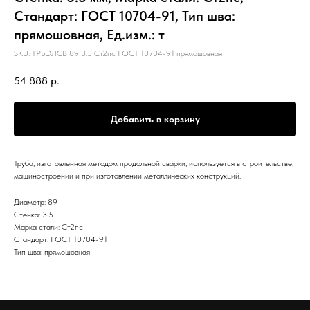
Стандарт: ГОСТ 10704-91, Тип шва:
прямошовная, Ед.изм.: т
SKU:
ТРБЭЛСВ 89 3.5 Ст2пс ГОСТ 10704-91 прямошовная т
54 888
р.
Добавить в корзину
Труба, изготовленная методом продольной сварки, используется в строительстве,
машиностроении и при изготовлении металлических конструкций.
Диаметр: 89
Стенка: 3.5
Марка стали: Ст2пс
Стандарт: ГОСТ 10704-91
Тип шва: прямошовная