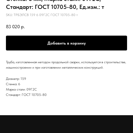
Стандарт: ГОСТ 10705-80, Ед.изм.: т
SKU:
ТРБЭЛСВ 159 6 09Г2С ГОСТ 10705-80 т
83 020
р.
Добавить в корзину
Труба, изготовленная методом продольной сварки, используется в строительстве,
машиностроении и при изготовлении металлических конструкций.
Диаметр: 159
Стенка: 6
Марка стали: 09Г2С
Стандарт: ГОСТ 10705-80