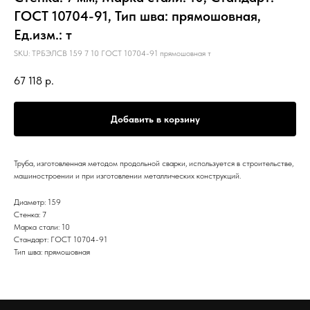
ГОСТ 10704-91, Тип шва: прямошовная,
Ед.изм.: т
SKU:
ТРБЭЛСВ 159 7 10 ГОСТ 10704-91 прямошовная т
67 118
р.
Добавить в корзину
Труба, изготовленная методом продольной сварки, используется в строительстве,
машиностроении и при изготовлении металлических конструкций.
Диаметр: 159
Стенка: 7
Марка стали: 10
Стандарт: ГОСТ 10704-91
Тип шва: прямошовная