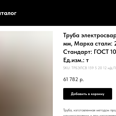
аталог
Труба электросвар
мм, Марка стали: 2
Стандарт: ГОСТ 10
Ед.изм.: т
SKU:
ТРБЭЛСВ 159 5 20 12 м/д Г
61 782
р.
Добавить в корзину
Труба, изготовленная методом про
машиностроении и при изготовлен