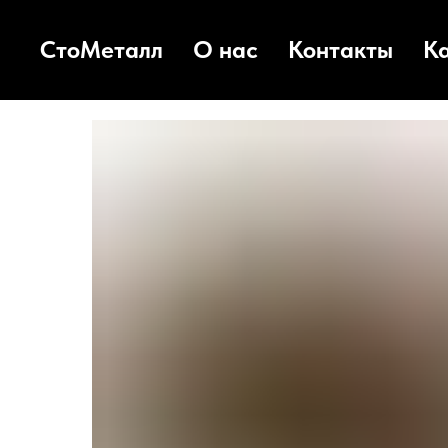
СтоМеталл
О нас
Контакты
К