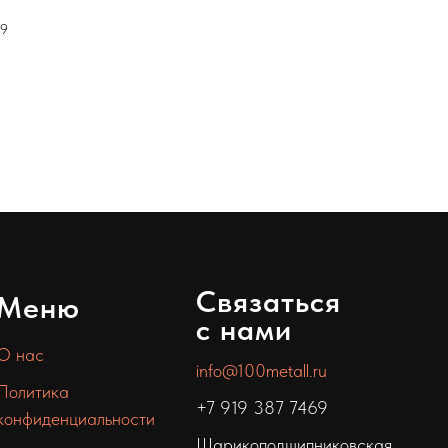
19
Связаться
Меню
с нами
О нас
info@100metall.ru
Политика
+7 919 387 7469
конфиденциальности
Шарикоподшипниковская