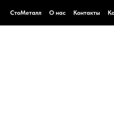
СтоМеталл
О нас
Контакты
К