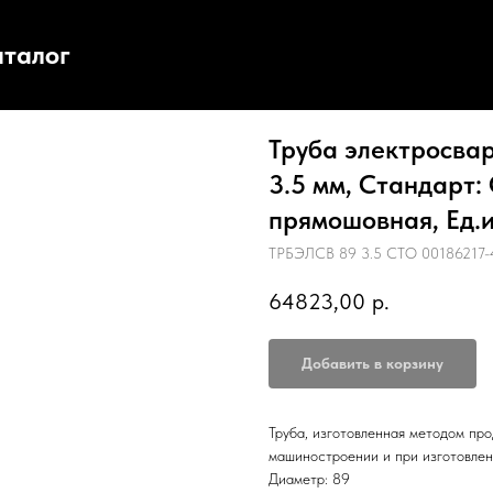
аталог
Труба электросвар
3.5 мм, Стандарт:
прямошовная, Ед.из
ТРБЭЛСВ 89 3.5 СТО 00186217-4
64823,00
р.
Добавить в корзину
Труба, изготовленная методом про
машиностроении и при изготовлен
Диаметр: 89