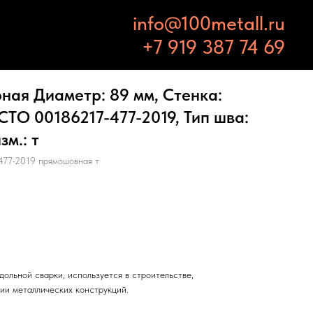
info@100metall.ru
+7 919 387 74 69
ная Диаметр: 89 мм, Стенка:
 СТО 00186217-477-2019, Тип шва:
м.: т
77-2019 прямошовная т
дольной сварки, используется в строительстве,
ии металлических конструкций.