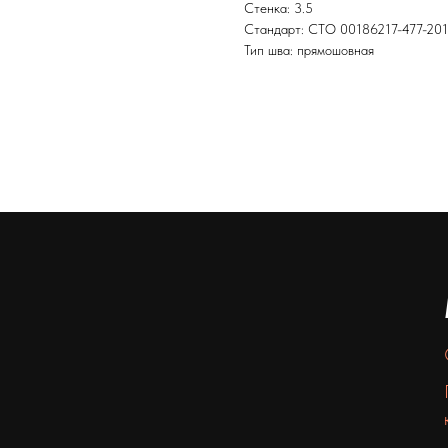
Стенка: 3.5
Стандарт: СТО 00186217-477-20
Тип шва: прямошовная