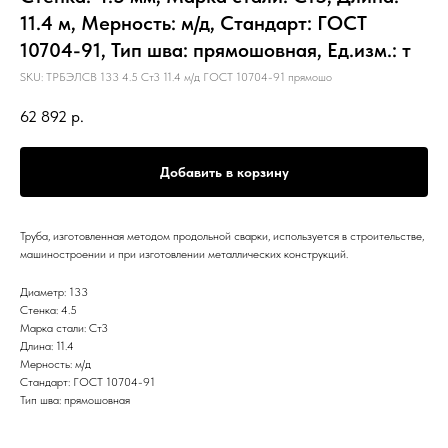
11.4 м, Мерность: м/д, Стандарт: ГОСТ
10704-91, Тип шва: прямошовная, Ед.изм.: т
SKU:
ТРБЭЛСВ 133 4.5 Ст3 11.4 м/д ГОСТ 10704-91 прямошо
62 892
р.
Добавить в корзину
Труба, изготовленная методом продольной сварки, используется в строительстве,
машиностроении и при изготовлении металлических конструкций.
Диаметр: 133
Стенка: 4.5
Марка стали: Ст3
Длина: 11.4
Мерность: м/д
Стандарт: ГОСТ 10704-91
Тип шва: прямошовная