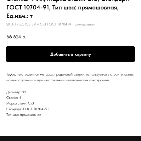
ГОСТ 10704-91, Тип шва: прямошовная,
Ед.изм.: т
SKU:
ТРБЭЛСВ 89 4 Ст3 ГОСТ 10704-91 прямошовная т
56 624
р.
Добавить в корзину
Труба, изготовленная методом продольной сварки, используется в строительстве,
машиностроении и при изготовлении металлических конструкций.
Диаметр: 89
Стенка: 4
Марка стали: Ст3
Стандарт: ГОСТ 10704-91
Тип шва: прямошовная