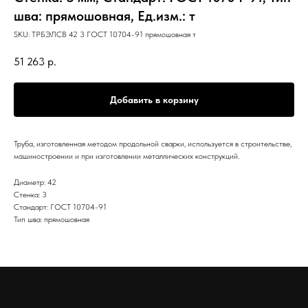
шва: прямошовная, Ед.изм.: т
SKU:
ТРБЭЛСВ 42 3 ГОСТ 10704-91 прямошовная т
51 263
р.
Добавить в корзину
Труба, изготовленная методом продольной сварки, используется в строительстве,
машиностроении и при изготовлении металлических конструкций.
Диаметр: 42
Стенка: 3
Стандарт: ГОСТ 10704-91
Тип шва: прямошовная