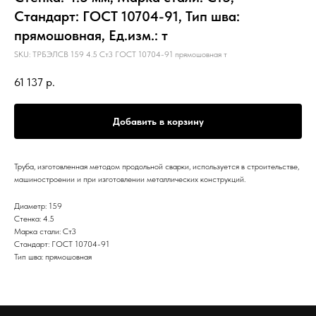
Стандарт: ГОСТ 10704-91, Тип шва:
прямошовная, Ед.изм.: т
SKU:
ТРБЭЛСВ 159 4.5 Ст3 ГОСТ 10704-91 прямошовная т
61 137
р.
Добавить в корзину
Труба, изготовленная методом продольной сварки, используется в строительстве,
машиностроении и при изготовлении металлических конструкций.
Диаметр: 159
Стенка: 4.5
Марка стали: Ст3
Стандарт: ГОСТ 10704-91
Тип шва: прямошовная