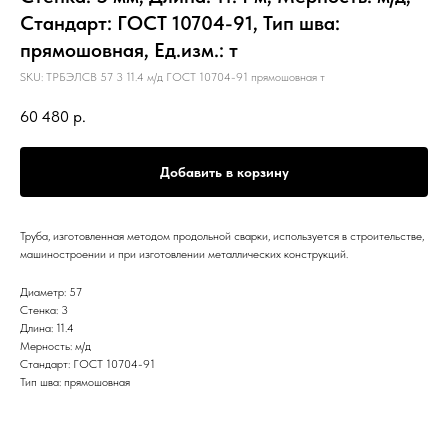
Стандарт: ГОСТ 10704-91, Тип шва:
прямошовная, Ед.изм.: т
SKU:
ТРБЭЛСВ 57 3 11.4 м/д ГОСТ 10704-91 прямошовная т
60 480
р.
Добавить в корзину
Труба, изготовленная методом продольной сварки, используется в строительстве,
машиностроении и при изготовлении металлических конструкций.
Диаметр: 57
Стенка: 3
Длина: 11.4
Мерность: м/д
Стандарт: ГОСТ 10704-91
Тип шва: прямошовная