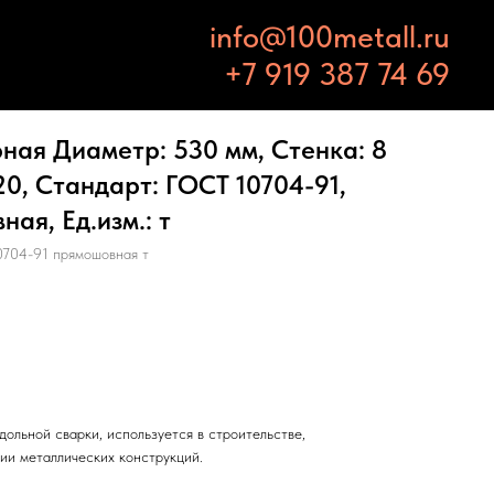
info@100metall.ru
+7 919 387 74 69
ная Диаметр: 530 мм, Стенка: 8
20, Стандарт: ГОСТ 10704-91,
ая, Ед.изм.: т
704-91 прямошовная т
дольной сварки, используется в строительстве,
ии металлических конструкций.