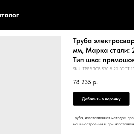
аталог
Труба электросвар
мм, Марка стали: 
Тип шва: прямошовн
SKU:
ТРБЭЛСВ 530 8 20 ГОСТ 10
78 235
р.
Добавить в корзину
Труба, изготовленная методом про
машиностроении и при изготовлен