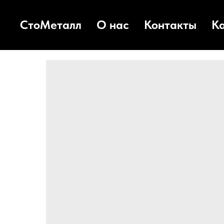
СтоМеталл
О нас
Контакты
К