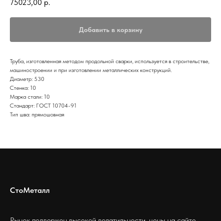
75023,00
р.
Добавить в корзину
Труба, изготовленная методом продольной сварки, используется в строительстве,
машиностроении и при изготовлении металлических конструкций.
Диаметр: 530
Стенка: 10
Марка стали: 10
Стандарт: ГОСТ 10704-91
Тип шва: прямошовная
СтоМеталл
Рынок подвержен высокой волатильности, цены на сайте