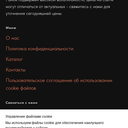
могут отличаться от актуальных - свяжитесь с нами для
уточнения сегодняшней цены
Меню
О нас
Политика конфиденциальности
Каталог
Контакты
Пользовательское соглашение об использовании
cookie файлов
Связаться с нами
info@100metall.ru
Управление файлами cookie
+7 919 387 7469
Мы используем файлы cookie для обеспечения наилучшего