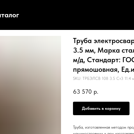
аталог
Труба электросвар
3.5 мм, Марка стал
м/д, Стандарт: ГОС
прямошовная, Ед.из
SKU:
ТРБЭЛСВ 108 3.5 Ст3 11.4 
63 570
р.
Добавить в корзину
Труба, изготовленная методом про
машиностроении и при изготовлен