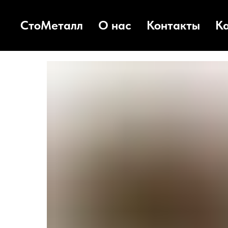
СтоМеталл
О нас
Контакты
К