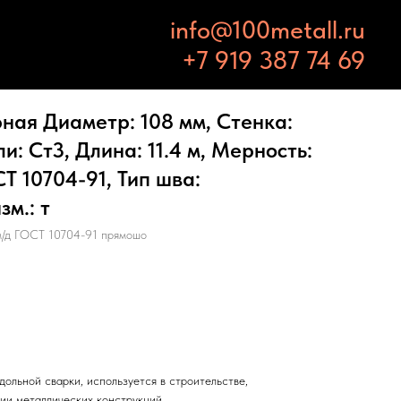
info@100metall.ru
+7 919 387 74 69
ная Диаметр: 108 мм, Стенка:
и: Ст3, Длина: 11.4 м, Мерность:
Т 10704-91, Тип шва:
м.: т
м/д ГОСТ 10704-91 прямошо
дольной сварки, используется в строительстве,
ии металлических конструкций.