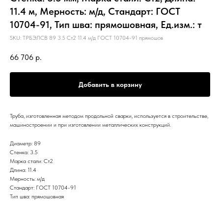
11.4 м, Мерность: м/д, Стандарт: ГОСТ
10704-91, Тип шва: прямошовная, Ед.изм.: т
SKU:
ТРБЭЛСВ 89 3.5 Ст2 11.4 м/д ГОСТ 10704-91 прямошов
66 706
р.
Добавить в корзину
Труба, изготовленная методом продольной сварки, используется в строительстве,
машиностроении и при изготовлении металлических конструкций.
Диаметр: 89
Стенка: 3.5
Марка стали: Ст2
Длина: 11.4
Мерность: м/д
Стандарт: ГОСТ 10704-91
Тип шва: прямошовная