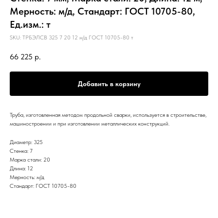
Мерность: м/д, Стандарт: ГОСТ 10705-80,
Ед.изм.: т
SKU:
ТРБЭЛСВ 325 7 20 12 м/д ГОСТ 10705-80 т
66 225
р.
Добавить в корзину
Труба, изготовленная методом продольной сварки, используется в строительстве,
машиностроении и при изготовлении металлических конструкций.
Диаметр: 325
Стенка: 7
Марка стали: 20
Длина: 12
Мерность: м/д
Стандарт: ГОСТ 10705-80