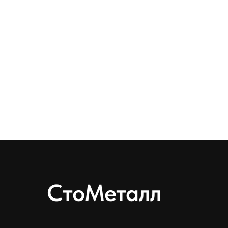
СтоМеталл