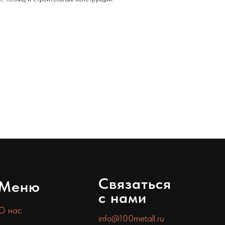
Связаться
Меню
с нами
О нас
info@100metall.ru