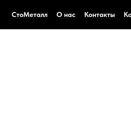
СтоМеталл
О нас
Контакты
К