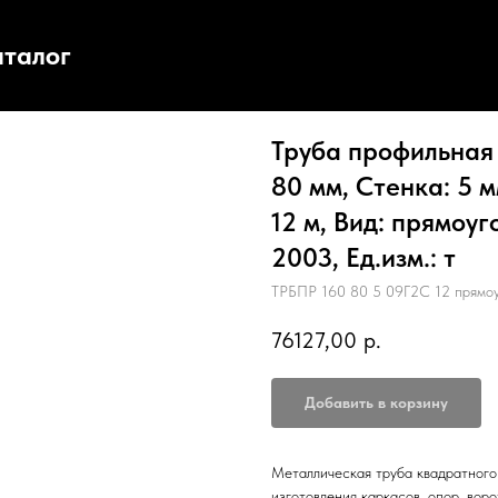
аталог
Труба профильная 
80 мм, Стенка: 5 
12 м, Вид: прямоу
2003, Ед.изм.: т
ТРБПР 160 80 5 09Г2С 12 прямо
76127,00
р.
Добавить в корзину
Металлическая труба квадратного 
изготовления каркасов, опор, воро