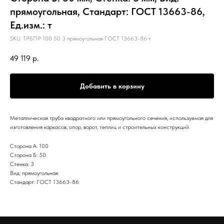
прямоугольная, Стандарт: ГОСТ 13663-86,
Ед.изм.: т
SKU:
ТРБПР 100 50 3 прямоугольная ГОСТ 13663-86 т
49 119
р.
Добавить в корзину
Металлическая труба квадратного или прямоугольного сечения, используемая для
изготовления каркасов, опор, ворот, теплиц и строительных конструкций.
Сторона А: 100
Сторона Б: 50
Стенка: 3
Вид: прямоугольная
Стандарт: ГОСТ 13663-86