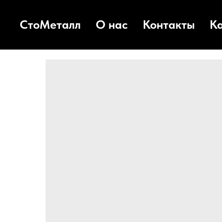
СтоМеталл
О нас
Контакты
К