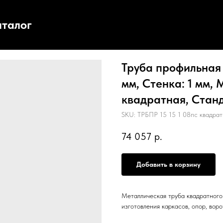
аталог
Труба профильная 
мм, Стенка: 1 мм, 
квадратная, Станд
SKU:
ТРБПР 15 15 1 08пс квадра
74 057
р.
Добавить в корзину
Металлическая труба квадратного 
изготовления каркасов, опор, воро