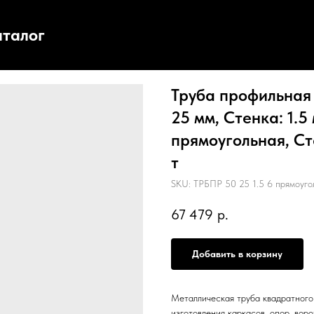
аталог
Труба профильная 
25 мм, Стенка: 1.5 
прямоугольная, Ст
т
SKU:
ТРБПР 50 25 1.5 6 прямоуг
67 479
р.
Добавить в корзину
Металлическая труба квадратного 
изготовления каркасов, опор, воро