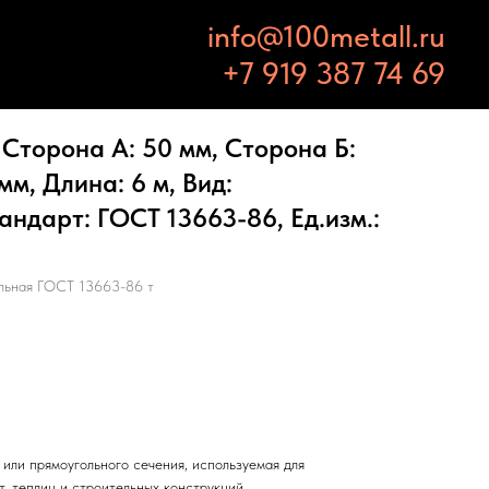
info@100metall.ru
+7 919 387 74 69
Сторона А: 50 мм, Сторона Б:
мм, Длина: 6 м, Вид:
андарт: ГОСТ 13663-86, Ед.изм.:
ольная ГОСТ 13663-86 т
или прямоугольного сечения, используемая для
т, теплиц и строительных конструкций.