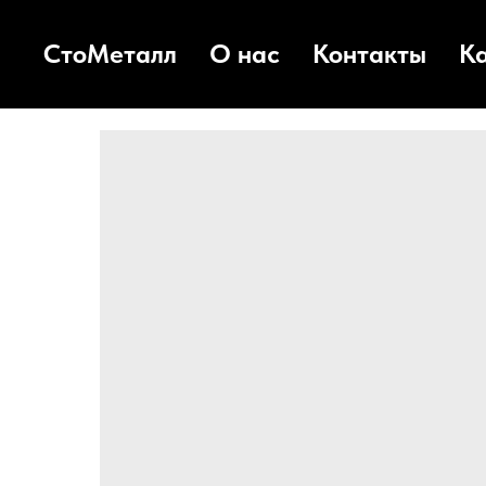
СтоМеталл
О нас
Контакты
К