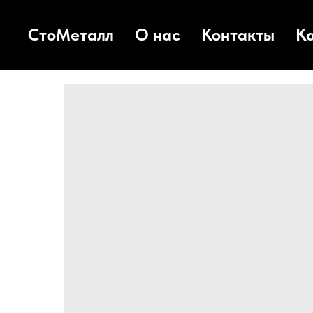
СтоМеталл
О нас
Контакты
К