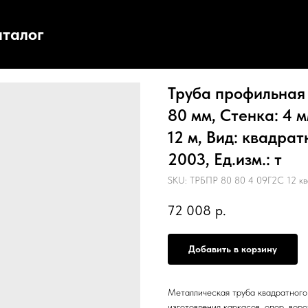
аталог
Труба профильная 
80 мм, Стенка: 4 
12 м, Вид: квадра
2003, Ед.изм.: т
SKU:
ТРБПР 80 80 4 09Г2С 12 к
72 008
р.
Добавить в корзину
Металлическая труба квадратного 
изготовления каркасов, опор, воро