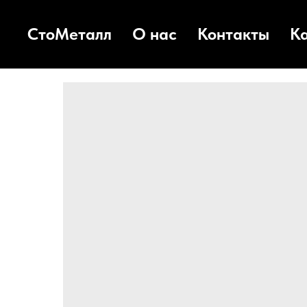
СтоМеталл
О нас
Контакты
К