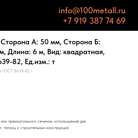
info@100metall.ru
+7 919 387 74 69
Сторона А: 50 мм, Сторона Б:
м, Длина: 6 м, Вид: квадратная,
9-82, Ед.изм.: т
я ГОСТ 8639-82 т
или прямоугольного сечения, используемая для
т, теплиц и строительных конструкций.