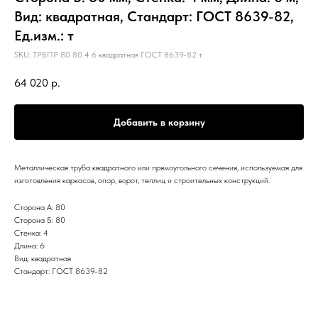
Вид: квадратная, Стандарт: ГОСТ 8639-82,
Ед.изм.: т
SKU:
ТРБПР 80 80 4 6 квадратная ГОСТ 8639-82 т
64 020
р.
Добавить в корзину
Металлическая труба квадратного или прямоугольного сечения, используемая для
изготовления каркасов, опор, ворот, теплиц и строительных конструкций.
Сторона А: 80
Сторона Б: 80
Стенка: 4
Длина: 6
Вид: квадратная
Стандарт: ГОСТ 8639-82