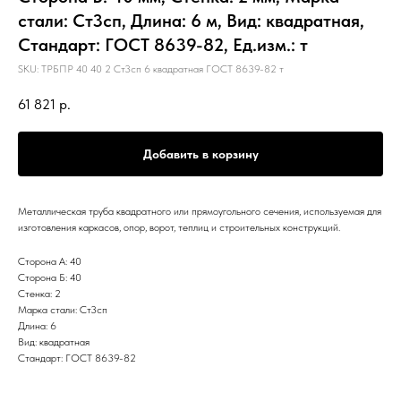
стали: Ст3сп, Длина: 6 м, Вид: квадратная,
Стандарт: ГОСТ 8639-82, Ед.изм.: т
SKU:
ТРБПР 40 40 2 Ст3сп 6 квадратная ГОСТ 8639-82 т
61 821
р.
Добавить в корзину
Металлическая труба квадратного или прямоугольного сечения, используемая для
изготовления каркасов, опор, ворот, теплиц и строительных конструкций.
Сторона А: 40
Сторона Б: 40
Стенка: 2
Марка стали: Ст3сп
Длина: 6
Вид: квадратная
Стандарт: ГОСТ 8639-82