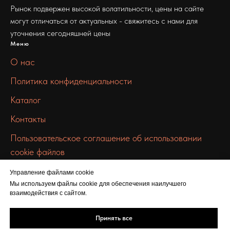
Рынок подвержен высокой волатильности, цены на сайте
могут отличаться от актуальных - свяжитесь с нами для
уточнения сегодняшней цены
Меню
О нас
Политика конфиденциальности
Каталог
Контакты
Пользовательское соглашение об использовании
cookie файлов
Связаться с нами
Управление файлами cookie
info@100metall.ru
Мы используем файлы cookie для обеспечения наилучшего
взаимодействия с сайтом.
+7 919 387 7469
Шарикоподшипниковская ул., 5
Принять все