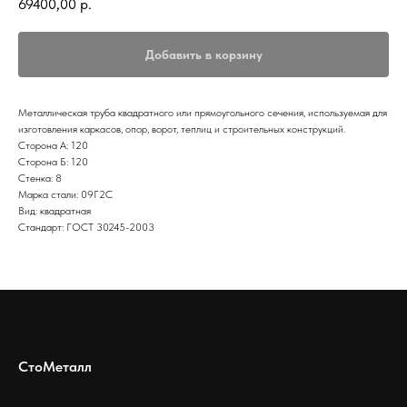
69400,00
р.
Добавить в корзину
Металлическая труба квадратного или прямоугольного сечения, используемая для
изготовления каркасов, опор, ворот, теплиц и строительных конструкций.
Сторона А: 120
Сторона Б: 120
Стенка: 8
Марка стали: 09Г2С
Вид: квадратная
Стандарт: ГОСТ 30245-2003
СтоМеталл