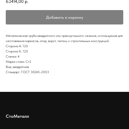
63414,00
р.
Добавить в корзину
Металлическая труба квадратного или прямоугольного сечения, используемая для
изготовления каркасов, опор, ворот, теплиц и строительных конструкций.
Сторона А: 120
Сторона Б: 120
Стенка: 4
Марка стали: Ст3
Вид: квадратная
Стандарт: ГОСТ 30245-2003
СтоМеталл