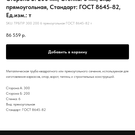
прямоугольная, Стандарт: ГОСТ 8645-82,
Ед.изм.: т
SKU:
ТРБПР 300 200 6 прямоугольная ГОСТ 8645-82 т
86 559
р.
Добавить в корзину
Металлическая труба квадратного или прямоугольного сечения, используемая для
изготовления каркасов, опор, ворот, теплиц и строительных конструкций.
Сторона А: 300
Сторона Б: 200
Стенка: 6
Вид: прямоугольная
Стандарт: ГОСТ 8645-82