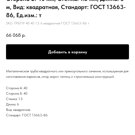
м, Вид: квадратная, Стандарт: ГОСТ 13663-
86, Ед.изм.: т
SKU:
ТРБПР 40 40 1.5 6 квадратная ГОСТ 13663-86 т
66 068
р.
Добавить в корзину
Металлическая труба квадратного или прямоугольного сечения, используемая для
изготовления каркасов, опор, ворот, теплиц и строительных конструкций.
Сторона А: 40
Сторона Б: 40
Стенка: 1.5
Длина: 6
Вид: квадратная
Стандарт: ГОСТ 13663-86