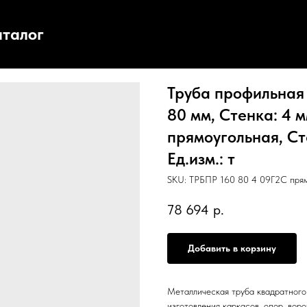
аталог
Труба профильная 
80 мм, Стенка: 4 м
прямоугольная, С
Ед.изм.: т
SKU:
ТРБПР 160 80 4 09Г2С пря
78 694
р.
Добавить в корзину
Металлическая труба квадратного 
изготовления каркасов, опор, воро