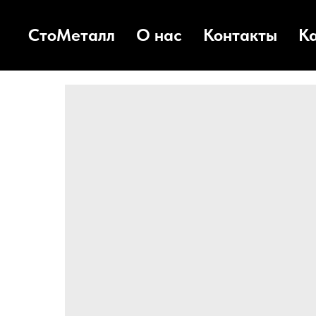
СтоМеталл
О нас
Контакты
К