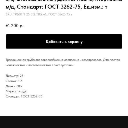
м/д, Стандарт: ГОСТ 3262-75, Ед.изм.: т
SKU:
ТРБВГП 25 3.2 7.85 м/д ГОСТ 3262-75 т
61 200
р.
Добавить в корзину
Традиционная труба для водоснабжения, отопления и газопроводов. Отличается
надёжностью и долговечностью в эксплуатации.
Диаметр: 25
Стенка: 3.2
Длина: 7.85
Мерность: м/д
Стандарт: ГОСТ 3262-75