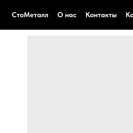
СтоМеталл
О нас
Контакты
К