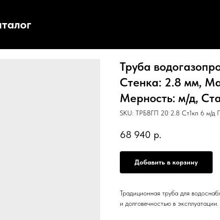
аталог
Труба водогазопро
Стенка: 2.8 мм, Ма
Мерность: м/д, Ста
SKU:
ТРБВГП 20 2.8 Ст1кп 6 м/д 
68 940
р.
Добавить в корзину
Традиционная труба для водоснаб
и долговечностью в эксплуатации.