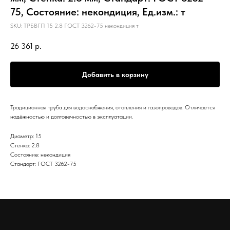
75, Состояние: некондиция, Ед.изм.: т
SKU:
ТРБВГП 15 2.8 ГОСТ 3262-75 некондиция т
26 361
р.
Добавить в корзину
Традиционная труба для водоснабжения, отопления и газопроводов. Отличается
надёжностью и долговечностью в эксплуатации.
Диаметр: 15
Стенка: 2.8
Состояние: некондиция
Стандарт: ГОСТ 3262-75