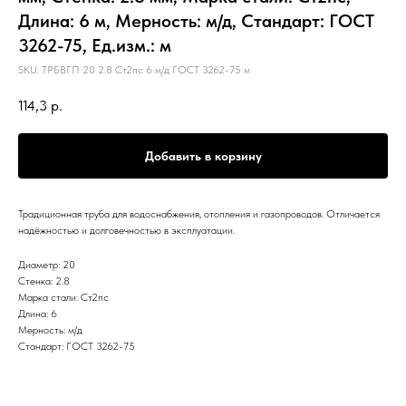
Длина: 6 м, Мерность: м/д, Стандарт: ГОСТ
3262-75, Ед.изм.: м
SKU:
ТРБВГП 20 2.8 Ст2пс 6 м/д ГОСТ 3262-75 м
114,3
р.
Добавить в корзину
Традиционная труба для водоснабжения, отопления и газопроводов. Отличается
надёжностью и долговечностью в эксплуатации.
Диаметр: 20
Стенка: 2.8
Марка стали: Ст2пс
Длина: 6
Мерность: м/д
Стандарт: ГОСТ 3262-75