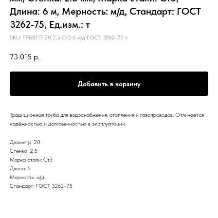
Длина: 6 м, Мерность: м/д, Стандарт: ГОСТ
3262-75, Ед.изм.: т
SKU:
ТРБВГП 20 2.5 Ст3 6 м/д ГОСТ 3262-75 т
73 015
р.
Добавить в корзину
Традиционная труба для водоснабжения, отопления и газопроводов. Отличается
надёжностью и долговечностью в эксплуатации.
Диаметр: 20
Стенка: 2.5
Марка стали: Ст3
Длина: 6
Мерность: м/д
Стандарт: ГОСТ 3262-75