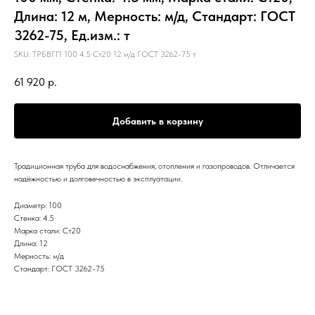
Длина: 12 м, Мерность: м/д, Стандарт: ГОСТ
3262-75, Ед.изм.: т
SKU:
ТРБВГП 100 4.5 Ст20 12 м/д ГОСТ 3262-75 т
61 920
р.
Добавить в корзину
Традиционная труба для водоснабжения, отопления и газопроводов. Отличается
надёжностью и долговечностью в эксплуатации.
Диаметр: 100
Стенка: 4.5
Марка стали: Ст20
Длина: 12
Мерность: м/д
Стандарт: ГОСТ 3262-75