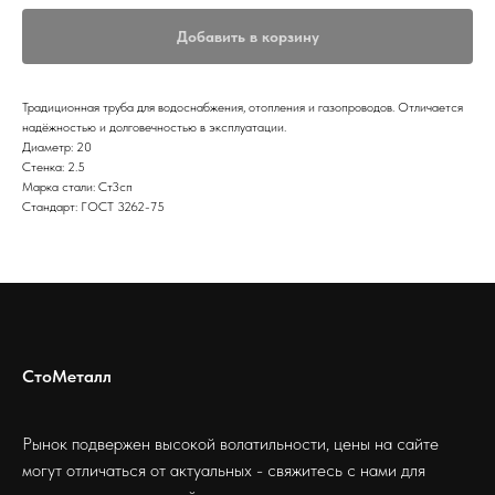
Добавить в корзину
Традиционная труба для водоснабжения, отопления и газопроводов. Отличается
надёжностью и долговечностью в эксплуатации.
Диаметр: 20
Стенка: 2.5
Марка стали: Ст3сп
Стандарт: ГОСТ 3262-75
СтоМеталл
Рынок подвержен высокой волатильности, цены на сайте
могут отличаться от актуальных - свяжитесь с нами для