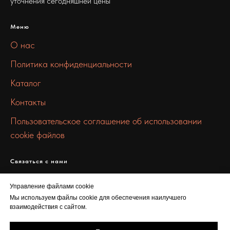
уточнения сегодняшней цены
Меню
О нас
Политика конфиденциальности
Каталог
Контакты
Пользовательское соглашение об использовании
cookie файлов
Связаться с нами
info@100metall.ru
Управление файлами cookie
+7 919 387 7469
Мы используем файлы cookie для обеспечения наилучшего
взаимодействия с сайтом.
Шарикоподшипниковская ул., 5