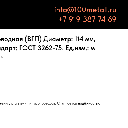
info@100metall.ru
+7 919 387 74 69
водная (ВГП) Диаметр: 114 мм,
дарт: ГОСТ 3262-75, Ед.изм.: м
 м
жения, отопления и газопроводов. Отличается надёжностью