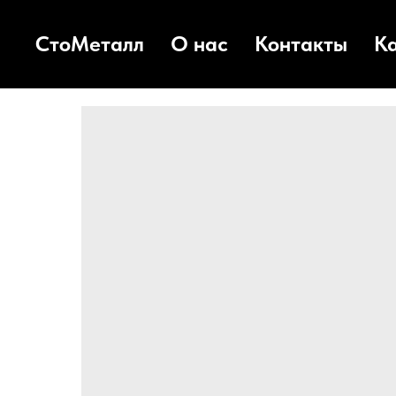
СтоМеталл
О нас
Контакты
К