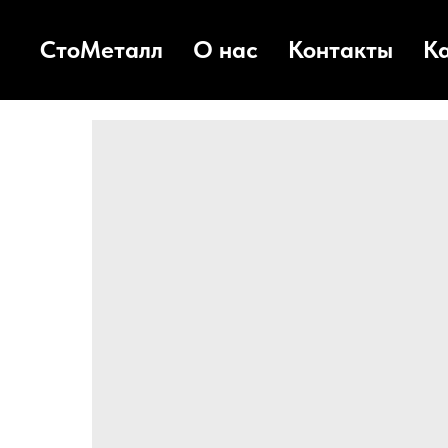
СтоМеталл
О нас
Контакты
К