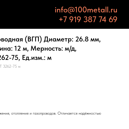
info@100metall.ru
+7 919 387 74 69
водная (ВГП) Диаметр: 26.8 мм,
ина: 12 м, Мерность: м/д,
2-75, Ед.изм.: м
Т 3262-75 м
жения, отопления и газопроводов. Отличается надёжностью