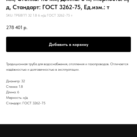
д, Стандарт: ГОСТ 3262-75, Ед.изм.: т
SKU:
ТРБВГП 32 1.8 6 м/д ГОСТ 3262-75 т
278 401
р.
Добавить в корзину
Традиционная труба для водоснабжения, отопления и газопроводов. Отличается
надёжностью и долговечностью в эксплуатации.
Диаметр: 32
Стенка: 1.8
Длина: 6
Мерность: м/д
Стандарт: ГОСТ 3262-75