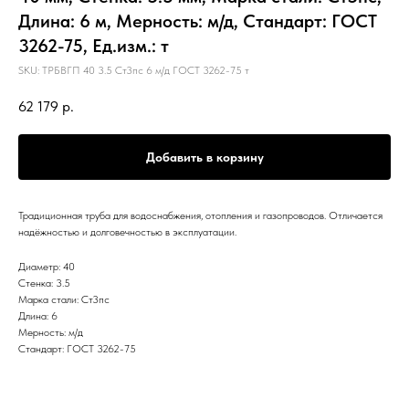
Длина: 6 м, Мерность: м/д, Стандарт: ГОСТ
3262-75, Ед.изм.: т
SKU:
ТРБВГП 40 3.5 Ст3пс 6 м/д ГОСТ 3262-75 т
62 179
р.
Добавить в корзину
Традиционная труба для водоснабжения, отопления и газопроводов. Отличается
надёжностью и долговечностью в эксплуатации.
Диаметр: 40
Стенка: 3.5
Марка стали: Ст3пс
Длина: 6
Мерность: м/д
Стандарт: ГОСТ 3262-75