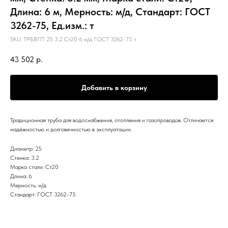
Длина: 6 м, Мерность: м/д, Стандарт: ГОСТ
3262-75, Ед.изм.: т
SKU:
ТРБВГП 25 3.2 Ст20 6 м/д ГОСТ 3262-75 т
43 502
р.
Добавить в корзину
Традиционная труба для водоснабжения, отопления и газопроводов. Отличается
надёжностью и долговечностью в эксплуатации.
Диаметр: 25
Стенка: 3.2
Марка стали: Ст20
Длина: 6
Мерность: м/д
Стандарт: ГОСТ 3262-75