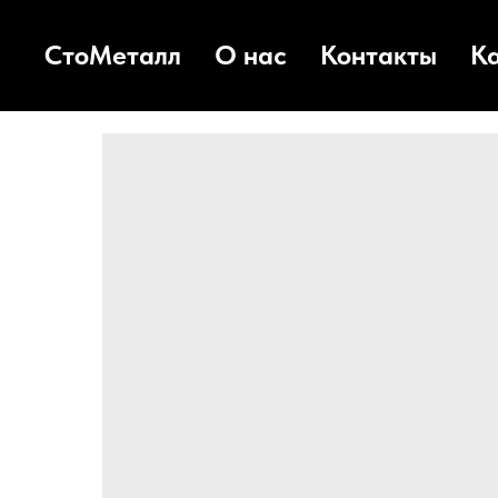
СтоМеталл
О нас
Контакты
К